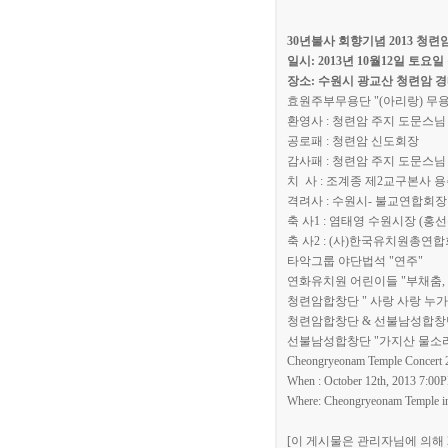
30년불사 회향기념 2013 청련암
일시: 2013년 10월12일 토요일 
장소: 수원시 광교산 청련암 
효원주부무용단 "(아리랑) 무용
환영사 : 청련암 주지 도문스님
공로패 : 청련암 신도회장
감사패 : 청련암 주지 도문스님
치 사 : 조계종 제2교구본사 
격려사 : 수원시- 불교연합회
축 사1 : 염태영 수원시장 (홍
축 사2 : (사)한국유치원총연
타악그룹 야단법석 "연주"
연화유치원 어린이들 "부채춤, 
청련암합창단 " 사랑 사랑 누가
청련암합창단 & 선불남성합창단
선불남성합창단 "가지산 물소리
Cheongryeonam Temple Concert 2
When : October 12th, 2013 7:00
Where: Cheongryeonam Temple 
[이 게시물은 관리자님에 의해 202